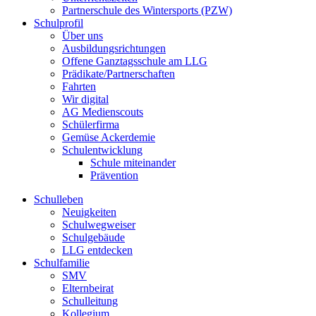
Partnerschule des Wintersports (PZW)
Schulprofil
Über uns
Ausbildungsrichtungen
Offene Ganztagsschule am LLG
Prädikate/Partnerschaften
Fahrten
Wir digital
AG Medienscouts
Schülerfirma
Gemüse Ackerdemie
Schulentwicklung
Schule miteinander
Prävention
Schulleben
Neuigkeiten
Schulwegweiser
Schulgebäude
LLG entdecken
Schulfamilie
SMV
Elternbeirat
Schulleitung
Kollegium