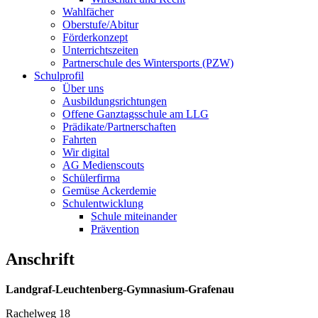
Wahlfächer
Oberstufe/Abitur
Förderkonzept
Unterrichtszeiten
Partnerschule des Wintersports (PZW)
Schulprofil
Über uns
Ausbildungsrichtungen
Offene Ganztagsschule am LLG
Prädikate/Partnerschaften
Fahrten
Wir digital
AG Medienscouts
Schülerfirma
Gemüse Ackerdemie
Schulentwicklung
Schule miteinander
Prävention
Anschrift
Landgraf-Leuchtenberg-Gymnasium-Grafenau
Rachelweg 18