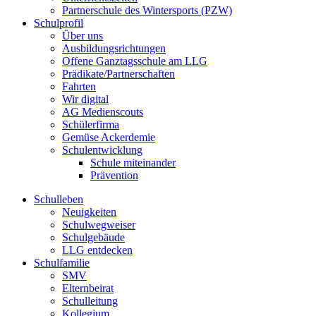
Partnerschule des Wintersports (PZW)
Schulprofil
Über uns
Ausbildungsrichtungen
Offene Ganztagsschule am LLG
Prädikate/Partnerschaften
Fahrten
Wir digital
AG Medienscouts
Schülerfirma
Gemüse Ackerdemie
Schulentwicklung
Schule miteinander
Prävention
Schulleben
Neuigkeiten
Schulwegweiser
Schulgebäude
LLG entdecken
Schulfamilie
SMV
Elternbeirat
Schulleitung
Kollegium