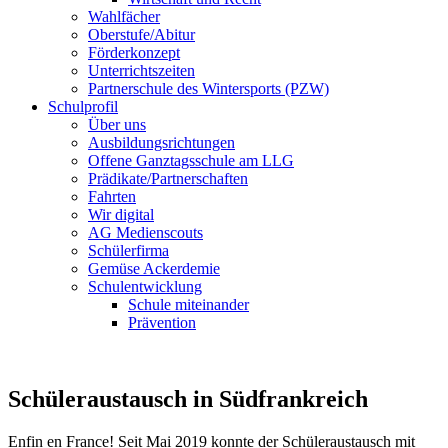
Wahlfächer
Oberstufe/Abitur
Förderkonzept
Unterrichtszeiten
Partnerschule des Wintersports (PZW)
Schulprofil
Über uns
Ausbildungsrichtungen
Offene Ganztagsschule am LLG
Prädikate/Partnerschaften
Fahrten
Wir digital
AG Medienscouts
Schülerfirma
Gemüse Ackerdemie
Schulentwicklung
Schule miteinander
Prävention
Schüleraustausch in Südfrankreich
Enfin en France! Seit Mai 2019 konnte der Schüleraustausch mit