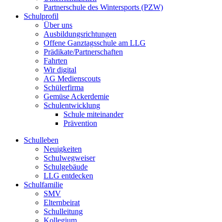
Partnerschule des Wintersports (PZW)
Schulprofil
Über uns
Ausbildungsrichtungen
Offene Ganztagsschule am LLG
Prädikate/Partnerschaften
Fahrten
Wir digital
AG Medienscouts
Schülerfirma
Gemüse Ackerdemie
Schulentwicklung
Schule miteinander
Prävention
Schulleben
Neuigkeiten
Schulwegweiser
Schulgebäude
LLG entdecken
Schulfamilie
SMV
Elternbeirat
Schulleitung
Kollegium