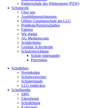
Partnerschule des Wintersports (PZW)
Schulprofil
Über uns
Ausbildungsrichtungen
Offene Ganztagsschule am LLG
Prädikate/Partnerschaften
Fahrten
Wir digital
AG Medienscouts
Schülerfirma
Gemüse Ackerdemie
Schulentwicklung
Schule miteinander
Prävention
Schulleben
Neuigkeiten
Schulwegweiser
Schulgebäude
LLG entdecken
Schulfamilie
SMV
Elternbeirat
Schulleitung
Kollegium