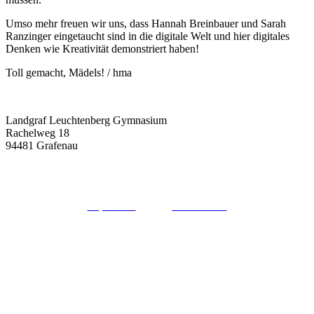
Umso mehr freuen wir uns, dass Hannah Breinbauer und Sarah
Ranzinger eingetaucht sind in die digitale Welt und hier digitales
Denken wie Kreativität demonstriert haben!
Toll gemacht, Mädels! / hma
Landgraf Leuchtenberg Gymnasium
Rachelweg 18
94481 Grafenau
08552 / 9662-0
sekretariat@llg-grafenau.de
Impressum
Datenschutz