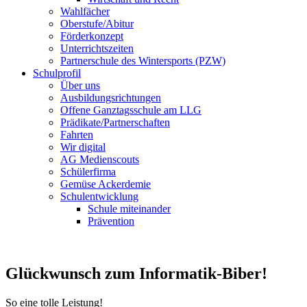
Wahlfächer
Oberstufe/Abitur
Förderkonzept
Unterrichtszeiten
Partnerschule des Wintersports (PZW)
Schulprofil
Über uns
Ausbildungsrichtungen
Offene Ganztagsschule am LLG
Prädikate/Partnerschaften
Fahrten
Wir digital
AG Medienscouts
Schülerfirma
Gemüse Ackerdemie
Schulentwicklung
Schule miteinander
Prävention
Glückwunsch zum Informatik-Biber!
So eine tolle Leistung!