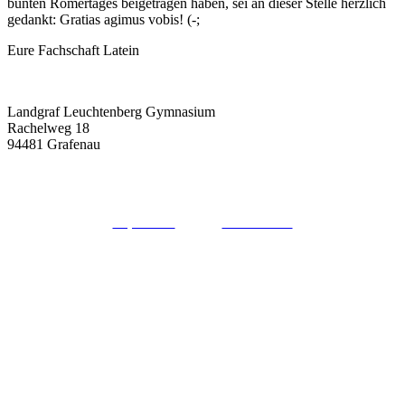
bunten Römertages beigetragen haben, sei an dieser Stelle herzlich
gedankt: Gratias agimus vobis! (-;
Eure Fachschaft Latein
Landgraf Leuchtenberg Gymnasium
Rachelweg 18
94481 Grafenau
08552 / 9662-0
sekretariat@llg-grafenau.de
Impressum
Datenschutz