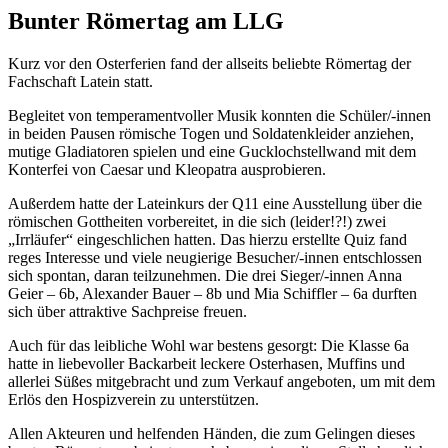
Bunter Römertag am LLG
Kurz vor den Osterferien fand der allseits beliebte Römertag der
Fachschaft Latein statt.
Begleitet von temperamentvoller Musik konnten die Schüler/-innen
in beiden Pausen römische Togen und Soldatenkleider anziehen,
mutige Gladiatoren spielen und eine Gucklochstellwand mit dem
Konterfei von Caesar und Kleopatra ausprobieren.
Außerdem hatte der Lateinkurs der Q11 eine Ausstellung über die
römischen Gottheiten vorbereitet, in die sich (leider!?!) zwei
„Irrläufer“ eingeschlichen hatten. Das hierzu erstellte Quiz fand
reges Interesse und viele neugierige Besucher/-innen entschlossen
sich spontan, daran teilzunehmen. Die drei Sieger/-innen Anna
Geier – 6b, Alexander Bauer – 8b und Mia Schiffler – 6a durften
sich über attraktive Sachpreise freuen.
Auch für das leibliche Wohl war bestens gesorgt: Die Klasse 6a
hatte in liebevoller Backarbeit leckere Osterhasen, Muffins und
allerlei Süßes mitgebracht und zum Verkauf angeboten, um mit dem
Erlös den Hospizverein zu unterstützen.
Allen Akteuren und helfenden Händen, die zum Gelingen dieses