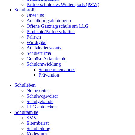
Partnerschule des Wintersports (PZW)
Schulprofil
Über uns
Ausbildungsrichtungen
Offene Ganztagsschule am LLG
Prädikate/Partnerschaften
Fahrten
Wir digital
AG Medienscouts
Schülerfirma
Gemüse Ackerdemie
Schulentwicklung
Schule miteinander
Prävention
Schulleben
Neuigkeiten
Schulwegweiser
Schulgebäude
LLG entdecken
Schulfamilie
SMV
Elternbeirat
Schulleitung
Kollegium