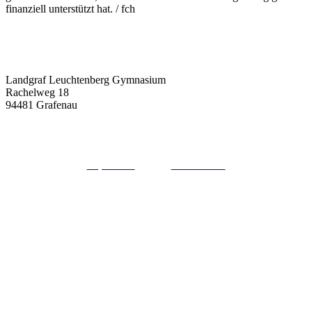
finanziell unterstützt hat. / fch
Landgraf Leuchtenberg Gymnasium
Rachelweg 18
94481 Grafenau
08552 / 9662-0
sekretariat@llg-grafenau.de
Impressum
Datenschutz