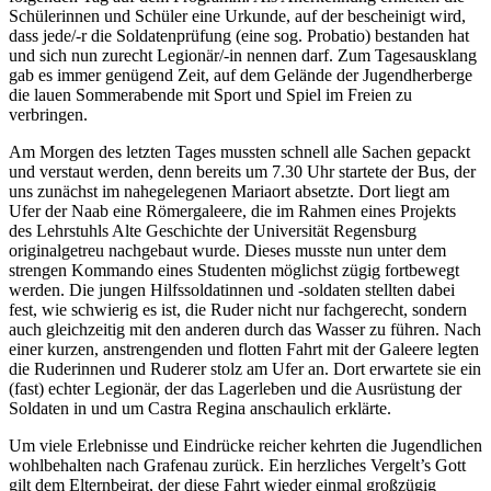
Schülerinnen und Schüler eine Urkunde, auf der bescheinigt wird,
dass jede/-r die Soldatenprüfung (eine sog. Probatio) bestanden hat
und sich nun zurecht Legionär/-in nennen darf. Zum Tagesausklang
gab es immer genügend Zeit, auf dem Gelände der Jugendherberge
die lauen Sommerabende mit Sport und Spiel im Freien zu
verbringen.
Am Morgen des letzten Tages mussten schnell alle Sachen gepackt
und verstaut werden, denn bereits um 7.30 Uhr startete der Bus, der
uns zunächst im nahegelegenen Mariaort absetzte. Dort liegt am
Ufer der Naab eine Römergaleere, die im Rahmen eines Projekts
des Lehrstuhls Alte Geschichte der Universität Regensburg
originalgetreu nachgebaut wurde. Dieses musste nun unter dem
strengen Kommando eines Studenten möglichst zügig fortbewegt
werden. Die jungen Hilfssoldatinnen und -soldaten stellten dabei
fest, wie schwierig es ist, die Ruder nicht nur fachgerecht, sondern
auch gleichzeitig mit den anderen durch das Wasser zu führen. Nach
einer kurzen, anstrengenden und flotten Fahrt mit der Galeere legten
die Ruderinnen und Ruderer stolz am Ufer an. Dort erwartete sie ein
(fast) echter Legionär, der das Lagerleben und die Ausrüstung der
Soldaten in und um Castra Regina anschaulich erklärte.
Um viele Erlebnisse und Eindrücke reicher kehrten die Jugendlichen
wohlbehalten nach Grafenau zurück. Ein herzliches Vergelt’s Gott
gilt dem Elternbeirat, der diese Fahrt wieder einmal großzügig