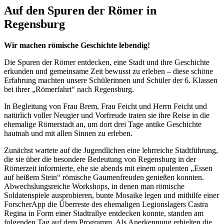
Auf den Spuren der Römer in
Regensburg
Wir machen römische Geschichte lebendig!
Die Spuren der Römer entdecken, eine Stadt und ihre Geschichte
erkunden und gemeinsame Zeit bewusst zu erleben – diese schöne
Erfahrung machten unsere Schülerinnen und Schüler der 6. Klassen
bei ihrer „Römerfahrt“ nach Regensburg.
In Begleitung von Frau Brem, Frau Feicht und Herrn Feicht und
natürlich voller Neugier und Vorfreude traten sie ihre Reise in die
ehemalige Römerstadt an, um dort drei Tage antike Geschichte
hautnah und mit allen Sinnen zu erleben.
Zunächst wartete auf die Jugendlichen eine lehrreiche Stadtführung,
die sie über die besondere Bedeutung von Regensburg in der
Römerzeit informierte, ehe sie abends mit einem opulenten „Essen
auf heißem Stein“ römische Gaumenfreuden genießen konnten.
Abwechslungsreiche Workshops, in denen man römische
Soldatenspiele ausprobieren, bunte Mosaike legen und mithilfe einer
ForscherApp die Überreste des ehemaligen Legionslagers Castra
Regina in Form einer Stadtrallye entdecken konnte, standen am
folgenden Tag auf dem Programm. Als Anerkennung erhielten die