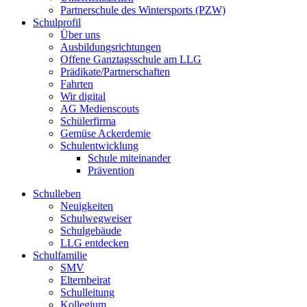
Partnerschule des Wintersports (PZW)
Schulprofil
Über uns
Ausbildungsrichtungen
Offene Ganztagsschule am LLG
Prädikate/Partnerschaften
Fahrten
Wir digital
AG Medienscouts
Schülerfirma
Gemüse Ackerdemie
Schulentwicklung
Schule miteinander
Prävention
Schulleben
Neuigkeiten
Schulwegweiser
Schulgebäude
LLG entdecken
Schulfamilie
SMV
Elternbeirat
Schulleitung
Kollegium