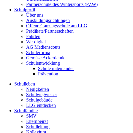
Partnerschule des Wintersports (PZW)
Schulprofil
Über uns
Ausbildungsrichtungen
Offene Ganztagsschule am LLG
Prädikate/Partnerschaften
Fahrten
Wir digital
AG Medienscouts
Schülerfirma
Gemüse Ackerdemie
Schulentwicklung
Schule miteinander
Prävention
Schulleben
Neuigkeiten
Schulwegweiser
Schulgebäude
LLG entdecken
Schulfamilie
SMV
Elternbeirat
Schulleitung
Kollegium