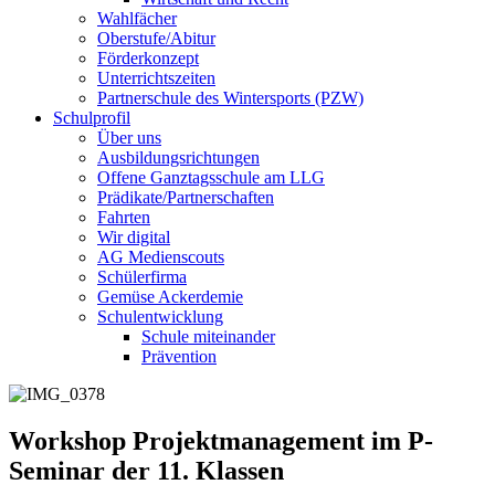
Wahlfächer
Oberstufe/Abitur
Förderkonzept
Unterrichtszeiten
Partnerschule des Wintersports (PZW)
Schulprofil
Über uns
Ausbildungsrichtungen
Offene Ganztagsschule am LLG
Prädikate/Partnerschaften
Fahrten
Wir digital
AG Medienscouts
Schülerfirma
Gemüse Ackerdemie
Schulentwicklung
Schule miteinander
Prävention
Workshop Projektmanagement im P-
Seminar der 11. Klassen