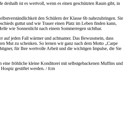
deshalb ist es wertvoll, wenn es einen geschützten Raum gibt, in
 Selbstverständlichkeit den Schülern der Klasse 6b nahezubringen. Sie
schieds guttut und wie Trauer einen Platz im Leben finden kann,
 Helle wie Sonnenlicht nach einem Sommerregen sichtbar.
der auf jeden Fall wärmer und achtsamer. Das Bewusstsein, dass
Gesten Mut zu schenken. So lernen wir ganz nach dem Motto „Carpe
gner, für Ihre wertvolle Arbeit und die wichtigen Impulse, die Sie
n eine fröhliche kleine Konditorei mit selbstgebackenen Muffins und
 Hospiz gestiftet werden.
/ fcm