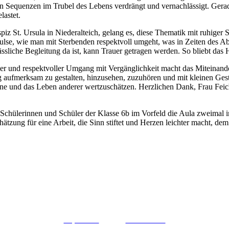
 Sequenzen im Trubel des Lebens verdrängt und vernachlässigt. Gerade 
lastet.
spiz St. Ursula in Niederalteich, gelang es, diese Thematik mit ruhiger
pulse, wie man mit Sterbenden respektvoll umgeht, was in Zeiten des Ab
sliche Begleitung da ist, kann Trauer getragen werden. So bliebt das
icher und respektvoller Umgang mit Vergänglichkeit macht das Miteinan
n Tag aufmerksam zu gestalten, hinzusehen, zuzuhören und mit kleinen 
e und das Leben anderer wertzuschätzen. Herzlichen Dank, Frau Feichti
 Schülerinnen und Schüler der Klasse 6b im Vorfeld die Aula zweimal i
tzung für eine Arbeit, die Sinn stiftet und Herzen leichter macht, dem
Impressum
Datenschutz