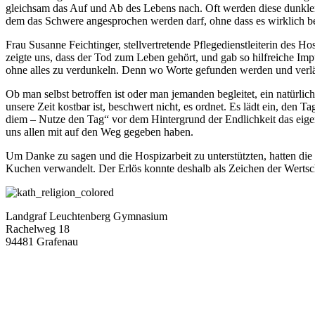
gleichsam das Auf und Ab des Lebens nach. Oft werden diese dunklen
dem das Schwere angesprochen werden darf, ohne dass es wirklich be
Frau Susanne Feichtinger, stellvertretende Pflegedienstleiterin des Ho
zeigte uns, dass der Tod zum Leben gehört, und gab so hilfreiche Im
ohne alles zu verdunkeln. Denn wo Worte gefunden werden und verläs
Ob man selbst betroffen ist oder man jemanden begleitet, ein natürl
unsere Zeit kostbar ist, beschwert nicht, es ordnet. Es lädt ein, de
diem – Nutze den Tag“ vor dem Hintergrund der Endlichkeit das eigen
uns allen mit auf den Weg gegeben haben.
Um Danke zu sagen und die Hospizarbeit zu unterstützten, hatten die
Kuchen verwandelt. Der Erlös konnte deshalb als Zeichen der Wertschä
Landgraf Leuchtenberg Gymnasium
Rachelweg 18
94481 Grafenau
08552 / 9662-0
sekretariat@llg-grafenau.de