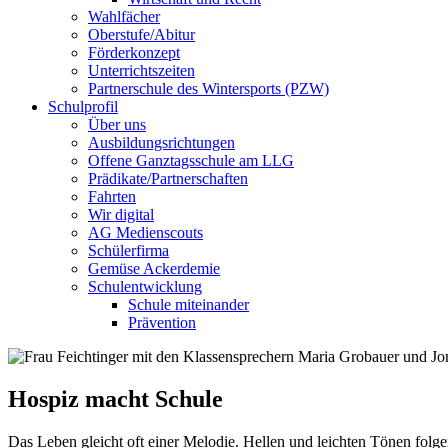
Wahlfächer
Oberstufe/Abitur
Förderkonzept
Unterrichtszeiten
Partnerschule des Wintersports (PZW)
Schulprofil
Über uns
Ausbildungsrichtungen
Offene Ganztagsschule am LLG
Prädikate/Partnerschaften
Fahrten
Wir digital
AG Medienscouts
Schülerfirma
Gemüse Ackerdemie
Schulentwicklung
Schule miteinander
Prävention
Hospiz macht Schule
Das Leben gleicht oft einer Melodie. Hellen und leichten Tönen folg