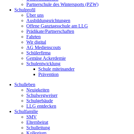
Partnerschule des Wintersports (PZW)
Schulprofil
Über uns
Ausbildungsrichtungen
Offene Ganztagsschule am LLG
Prädikate/Partnerschaften
Fahrten
Wir digital
AG Medienscouts
Schülerfirma
Gemüse Ackerdemie
Schulentwicklung
Schule miteinander
Prävention
Schulleben
Neuigkeiten
Schulwegweiser
Schulgebäude
LLG entdecken
Schulfamilie
SMV
Elternbeirat
Schulleitung
Kollegium