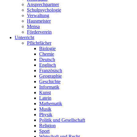
Ansprechpartner
Schulpsychologie
Verwaltung
Hausmeister
Mensa
Förderverein
Unterricht
Pflichtfächer
Biologie
Chemie
Deutsch
Englisch
Französisch
Geographie
Geschichte
Informatik
Kunst
Latein
Mathematik
Musik
Physik
Politik und Gesellschaft
Religion
Sport
Wirtschaft und Recht