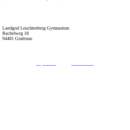
Landgraf Leuchtenberg Gymnasium
Rachelweg 18
94481 Grafenau
08552 / 9662-0
sekretariat@llg-grafenau.de
Impressum
Datenschutz