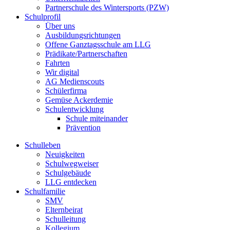
Partnerschule des Wintersports (PZW)
Schulprofil
Über uns
Ausbildungsrichtungen
Offene Ganztagsschule am LLG
Prädikate/Partnerschaften
Fahrten
Wir digital
AG Medienscouts
Schülerfirma
Gemüse Ackerdemie
Schulentwicklung
Schule miteinander
Prävention
Schulleben
Neuigkeiten
Schulwegweiser
Schulgebäude
LLG entdecken
Schulfamilie
SMV
Elternbeirat
Schulleitung
Kollegium