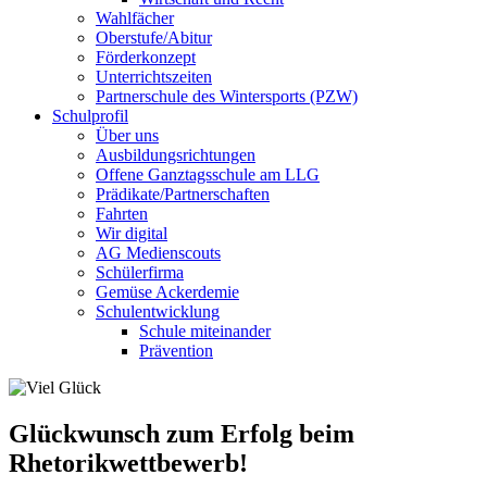
Wahlfächer
Oberstufe/Abitur
Förderkonzept
Unterrichtszeiten
Partnerschule des Wintersports (PZW)
Schulprofil
Über uns
Ausbildungsrichtungen
Offene Ganztagsschule am LLG
Prädikate/Partnerschaften
Fahrten
Wir digital
AG Medienscouts
Schülerfirma
Gemüse Ackerdemie
Schulentwicklung
Schule miteinander
Prävention
Glückwunsch zum Erfolg beim
Rhetorikwettbewerb!